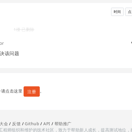
时间
点
1楼 已删除
or
决该问题
号请点击这里
。
注册
大会
/
反馈
/
Github
/
API
/
帮助推广
多测试工程师组织和维护的技术社区，致力于帮助新人成长，提高测试地位，