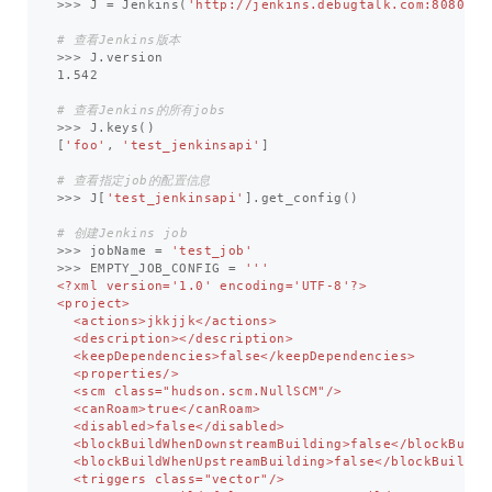
>>>
J
=
Jenkins
(
'http://jenkins.debugtalk.com:8080'
)
>>>
J
.
version
1.542
>>>
J
.
keys
()
[
'foo'
,
'test_jenkinsapi'
]
>>>
J
[
'test_jenkinsapi'
].
get_config
()
>>>
jobName
=
'test_job'
>>>
EMPTY_JOB_CONFIG
=
'''

<?xml version='1.0' encoding='UTF-8'?>

<project>

  <actions>jkkjjk</actions>

  <description></description>

  <keepDependencies>false</keepDependencies>

  <properties/>

  <scm class="hudson.scm.NullSCM"/>

  <canRoam>true</canRoam>

  <disabled>false</disabled>

  <blockBuildWhenDownstreamBuilding>false</blockBuildW
  <blockBuildWhenUpstreamBuilding>false</blockBuildWhe
  <triggers class="vector"/>
