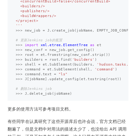
  <concurrentBuild>false</concurrentBuild>

  <builders/>

  <publishers/>

  <buildWrappers/>

</project>

'''
>>>
new_job
=
J
.
create_job
(
jobName
,
EMPTY_JOB_CONFIG
)
>>>
import
xml.etree.ElementTree
as
et
>>>
new_conf
=
new_job
.
get_config
()
>>>
root
=
et
.
fromstring
(
new_conf
.
strip
())
>>>
builders
=
root
.
find
(
'builders'
)
>>>
shell
=
et
.
SubElement
(
builders
,
'hudson.tasks.She
>>>
command
=
et
.
SubElement
(
shell
,
'command'
)
>>>
command
.
text
=
"ls"
>>>
J
[
jobName
].
update_config
(
et
.
tostring
(
root
))
>>>
J
.
delete_job
(
jobName
)
更多的使用方法可参考项目文档。
有些同学在认真研究了这些开源库后也许会说，官方文档已经
翻遍了，但是文档中对用法的描述太少了，也没给出 API 调用