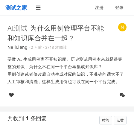
测试之家
注册
登录
AI测试
为什么用例管理平台不能
和知识库合并在一起？
NeilLiang
·
2 月前
· 3713 次阅读
要做 AI 生成用例离不开知识库。历史测试用例本来就是很完
整的知识，为什么不在同一个平台再集成知识库？
用例创建或者修改后自动生成对应的知识，不准确的话大不了
人工审核和清洗，这样生成用例也可以在同一个平台完成。
共收到
1
条回复
时间
点赞