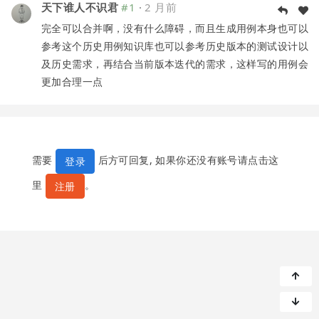
天下谁人不识君
#1
·
2 月前
完全可以合并啊，没有什么障碍，而且生成用例本身也可以
参考这个历史用例知识库也可以参考历史版本的测试设计以
及历史需求，再结合当前版本迭代的需求，这样写的用例会
更加合理一点
需要
后方可回复, 如果你还没有账号请点击这
登录
里
。
注册