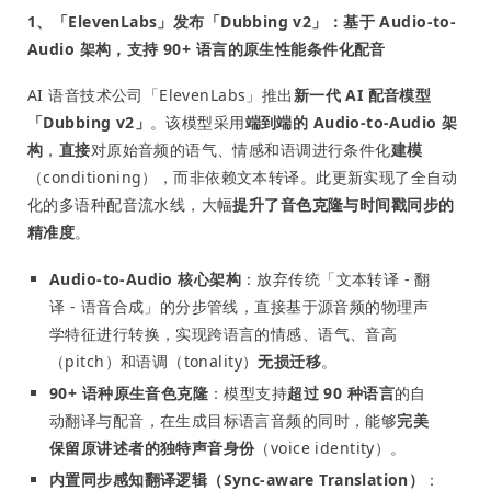
1、「ElevenLabs」发布「Dubbing v2」：基于 Audio-to-
Audio 架构，支持 90+ 语言的原生性能条件化配音
AI 语音技术公司「ElevenLabs」推出
新一代 AI 配音模型
「Dubbing v2」
。该模型采用
端到端的 Audio-to-Audio 架
构
，
直接
对原始音频的语气、情感和语调进行条件化
建模
（conditioning），而非依赖文本转译。此更新实现了全自动
化的多语种配音流水线，大幅
提升了音色克隆与时间戳同步的
精准度
。
Audio-to-Audio 核心架构
：放弃传统「文本转译 - 翻
译 - 语音合成」的分步管线，直接基于源音频的物理声
学特征进行转换，实现跨语言的情感、语气、音高
（pitch）和语调（tonality）
无损迁移
。
90+ 语种原生音色克隆
：模型支持
超过 90 种语言
的自
动翻译与配音，在生成目标语言音频的同时，能够
完美
保留原讲述者的独特声音身份
（voice identity）。
内置同步感知翻译逻辑（Sync-aware Translation）
：