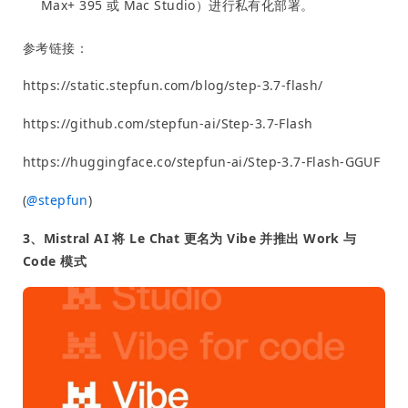
Max+ 395 或 Mac Studio）进行私有化部署。
参考链接：
https://static.stepfun.com/blog/step-3.7-flash/
https://github.com/stepfun-ai/Step-3.7-Flash
https://huggingface.co/stepfun-ai/Step-3.7-Flash-GGUF
(
@
stepfun
)
3、Mistral AI 将 Le Chat 更名为 Vibe 并推出 Work 与
Code 模式