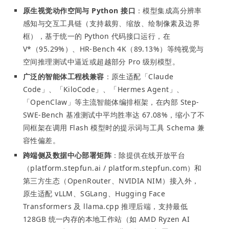
原生视觉动作空间与 Python 接口
：模型集成高分辨率
感知与交互工具链（支持裁剪、缩放、绘制像素及边界
框），基于统一的 Python 代码接口运行，在
V*（95.29%）、HR-Bench 4K（89.13%）等纯视觉与
空间推理测试中逼近或超越部分 Pro 级别模型。
广泛的智能体工程栈兼容
：原生适配「Claude
Code」、「KiloCode」、「Hermes Agent」、
「OpenClaw」等主流智能体编排框架，在内部 Step-
SWE-Bench 基准测试中平均胜率达 67.08%，缩小了不
同框架在调用 Flash 模型时的提示词与工具 Schema 兼
容性偏差。
跨端侧及数据中心部署矩阵
：除提供在线开放平台
（platform.stepfun.ai / platform.stepfun.com）和
第三方生态（OpenRouter、NVIDIA NIM）接入外，
原生适配 vLLM、SGLang、Hugging Face
Transformers 及 llama.cpp 推理后端，支持最低
128GB 统一内存的本地工作站（如 AMD Ryzen AI