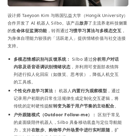
设计师 Taeyoon Kim 与韩国弘益大学（Hongik University）
合作开发了 AI 机器人 Silbo。该产品
放弃
了主流养老科技侧重
的
生命体征监测功能
，转而通过
习惯学习算法与多模态交互
，
为身体自理能力较强的「活跃老人」提供情绪价值与社交连接
支持。
多模态情感识别与反馈系统：
Silbo 通过
分析用户对话
内容及语音语调识别情绪状态
，并利用可变面部表情阵
列进行拟人化回应（如微笑、思考状），降低人机交互
的工具感。
个性化作息学习算法：
机器人
内置行为观察模型
，通过
记录用户初期的日常生活规律生成定制化交互逻辑，将
传统的定时硬性提醒
转变为基于用户节奏的主动配合
。
户外跟随模式（Outdoor Follow-me）：
区别于常见
的桌面级陪伴机器人，Silbo 具备移动底盘与定位导航能
力，支持
在散步、购物等户外场景中进行实时跟随
，扩