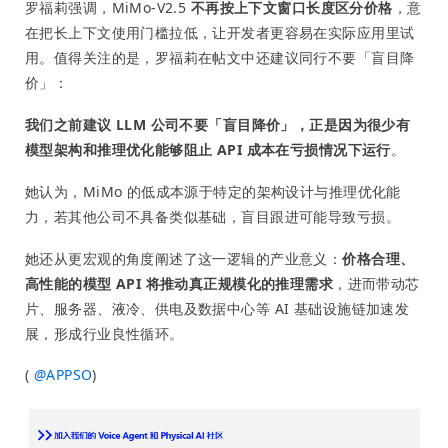
罗福莉强调，MiMo-V2.5
不再按上下文窗口长度区分价格
，意
在把长上下文使用门槛拉低，让开发者更容易在实际应用里试
用。值得关注的是，罗福莉在帖文中还建议同行不要「盲目降
价」：
我们之前建议 LLM 公司不要「盲目降价」，正是因为很少有
模型架构和推理优化能够阻止 API 成本在亏损情况下运行
。
她认为，MiMo 的低成本源于特定的架构设计与推理优化能
力，若其他公司不具备类似基础，盲目跟进可能导致亏损。
她还从更宏观的角度阐述了这一逻辑的产业意义：
价格合理、
高性能的模型 API 将推动真正规模化的推理需求
，进而带动芯
片、服务器、液冷、供电及数据中心等 AI 基础设施链加速发
展，形成行业良性循环。
(
@
APPSO
)