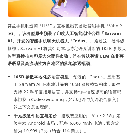
芬兰手机制造商「HMD」宣布推出其首款智能手机「Vibe 2
5G」，该机型
原生预装了印度人工智能创业公司「Sarvam
AI」开发的智能手机聊天机器人「Indus
」。通过这一硬件级
捆绑，Sarvam AI 将其针对本地特定语境训练的 105B 参数大
模型
直接推向印度大众硬件市场
，旨在解
决英语 LLM 在非英
语语系及高流动性方言地区的落地渗透瓶颈
。
105B 参数本地化多语言模型
：预装的「Indus」应用基
于 Sarvam AI 在本地训练的 105B 参数模型构建，原生
支持 22 种印度指定语言，并支持句中语速极高的语篇码
率切换（Code-switching，如印地语与英语混合输入）
的上下文意图理解。
千元级硬件配置与定价
：搭载该应用的「Vibe 2 5G」定
位中端 Android 市场，配备 6,000 mAh 电池，官方定
价为 10,999 卢比（约合 114 美元）。