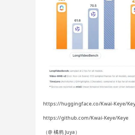
https://huggingface.co/Kwai-Keye/Ke
https://github.com/Kwai-Keye/Keye
（@ 橘鸦 Juya）