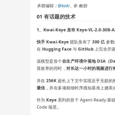
本期编辑：
@
koki
、@ 鲍勃
01 有话题的技术
1、Kwai-Keye 发布 Keye-VL-2.0-30
快手 Kwai-Keye
团队发布了
300 亿
参数级
在
Hugging Face
与
GitHub
上完全开
该模型是首个
在生产环境中落地 DSA（Deep
算效率的同时，
对长达一小时的视频进行
并在
256K
超长上下文中实现近乎无损的
最佳
，并在多项精细时序感知基准上媲美或超越 
作为
Keye
系列的首个 Agent-Ready
Code 场景。