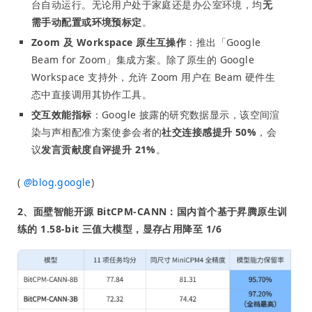
台自动运行。无论用户处于家庭还是办公室环境，均
无
需手动配置或环境预标定
。
Zoom 及 Workspace 原生互操作
：推出「Google
Beam for Zoom」集成方案。除了原生的 Google
Workspace 支持外，允许 Zoom 用户在 Beam 硬件生
态中直接调用其协作工具。
交互效能指标
：Google 披露的研究数据显示，该空间渲
染与声相配准方案使参会者的
社交连接感提升 50%
，会
议
发言贡献度自评提升 21%
。
(
@
blog.google
)
2、面壁智能开源 BitCPM-CANN：国内首个基于昇腾原生训
练的 1.58-bit 三值大模型，显存占用降至 1/6