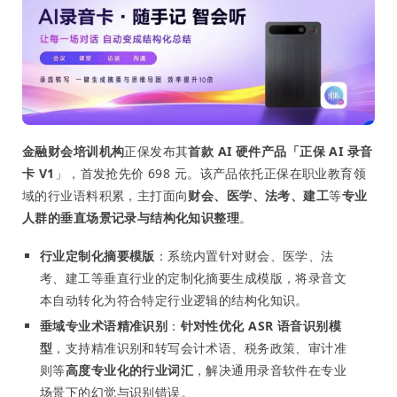
金融财会培训机构
正保发布其
首款 AI 硬件产品「正保 AI 录音
卡 V1
」，首发抢先价 698 元。该产品依托正保在职业教育领
域的行业语料积累，主打面向
财会、医学、法考、建工
等
专业
人群的垂直场景记录与结构化知识整理
。
行业定制化摘要模版
：系统内置针对财会、医学、法
考、建工等垂直行业的定制化摘要生成模版，将录音文
本自动转化为符合特定行业逻辑的结构化知识。
垂域专业术语精准识别
：
针对性优化 ASR 语音识别模
型
，支持精准识别和转写会计术语、税务政策、审计准
则等
高度专业化的行业词汇
，解决通用录音软件在专业
场景下的幻觉与识别错误。