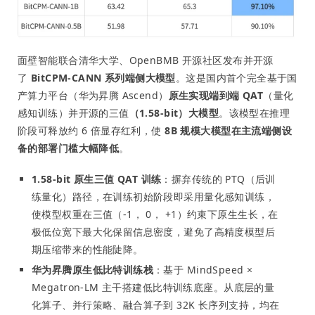
面壁智能联合清华大学、OpenBMB 开源社区发布并开源
了
BitCPM-CANN 系列端侧大模型
。这是国内首个完全基于国
产算力平台（华为昇腾 Ascend）
原生实现端到端 QAT
（量化
感知训练）并开源的三值
（1.58-bit）大模型
。该模型在推理
阶段可释放约 6 倍显存红利，使
8B 规模大模型在主流端侧设
备的部署门槛大幅降低
。
1.58-bit 原生三值 QAT 训练
：摒弃传统的 PTQ（后训
练量化）路径，在训练初始阶段即采用量化感知训练，
使模型权重在三值（-1， 0， +1）约束下原生生长，在
极低位宽下最大化保留信息密度，避免了高精度模型后
期压缩带来的性能陡降。
华为昇腾原生低比特训练栈
：基于 MindSpeed ×
Megatron-LM 主干搭建低比特训练底座。从底层的量
化算子、并行策略、融合算子到 32K 长序列支持，均在