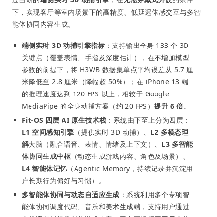
下，实现客厅等室内场景下的高精度、低延迟体感交互与多智
能体协同内容生成。
端侧实时 3D 动捕引擎指标
：支持输出全身 133 个 3D
关键点（覆盖表情、手指及深度估计），在不增加模型
参数的前提下，将 H3WB 数据集单点平均误差从 5.7 厘
米降低至 2.8 厘米（降幅超 50%）；在 iPhone 13 端
的推理速度达到 120 FPS 以上，相较于 Google
MediaPipe 的全身动捕方案（约 20 FPS）
提升 6 倍
。
Fit-OS 四层 AI 原生技术栈
：系统由下至上分为四层：
L1 空间感知引擎
（提供实时 3D 动捕）、
L2 多模态理
解
大脑（融合语音、表情、情绪及上下文）、
L3 多智能
体协同生成中枢
（动态生成游戏内容、角色及场景）、
L4 智能体记忆
（Agentic Memory，持续记录并沉淀用
户长期行为偏好与习惯）。
多智能体协同与动态自适应生成
：系统利用多个专项智
能体协同调度代码、音乐和美术生成端，支持用户通过