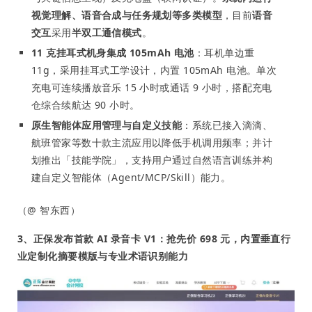
视觉理解、语音合成与任务规划等多类模型
，目前
语音
交互
采用
半双工通信模式
。
11 克挂耳式机身集成 105mAh 电池
：耳机单边重
11g，采用挂耳式工学设计，内置 105mAh 电池。单次
充电可连续播放音乐 15 小时或通话 9 小时，搭配充电
仓综合续航达 90 小时。
原生智能体应用管理与自定义技能
：系统已接入滴滴、
航班管家等数十款主流应用以降低手机调用频率；并计
划推出「技能学院」，支持用户通过自然语言训练并构
建自定义智能体（Agent/MCP/Skill）能力。
（@ 智东西）
3、正保发布首款 AI 录音卡 V1：抢先价 698 元，内置垂直行
业定制化摘要模版与专业术语识别能力