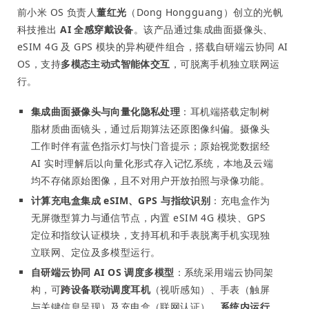
前小米 OS 负责人
董红光
（Dong Hongguang）创立的光帆
科技推出
AI 全感穿戴设备
。该产品通过集成曲面摄像头、
eSIM 4G 及 GPS 模块的异构硬件组合，搭载自研端云协同 AI
OS，支持
多模态主动式智能体交互
，可脱离手机独立联网运
行。
集成曲面摄像头与向量化隐私处理
：耳机端搭载定制树
脂材质曲面镜头，通过后期算法还原图像纠偏。摄像头
工作时伴有蓝色指示灯与快门音提示；原始视觉数据经
AI 实时理解后以向量化形式存入记忆系统，本地及云端
均不存储原始图像，且不对用户开放拍照与录像功能。
计算充电盒集成 eSIM、GPS 与指纹识别
：充电盒作为
无屏微型算力与通信节点，内置 eSIM 4G 模块、GPS
定位和指纹认证模块，支持耳机和手表脱离手机实现独
立联网、定位及多模型运行。
自研端云协同 AI OS 调度多模型
：系统采用端云协同架
构，可
跨设备联动调度耳机
（视听感知）、手表（触屏
与关键信息呈现）及充电盒（联网认证）。
系统内运行