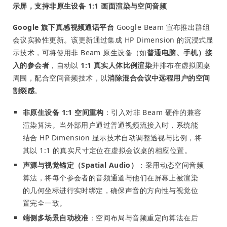
示屏，支持非原生设备 1:1 画面渲染与空间音频
Google 旗下真感视频通话平台
Google Beam 宣布推出群组
会议实验性更新。该更新通过集成 HP Dimension 的沉浸式显
示技术，可将使用非 Beam 原生设备（如
普通电脑、手机）接
入的参会者
，自动以
1:1 真实人体比例渲染
并排布在虚拟圆桌
周围，配合空间音频技术，以
消除混合会议中远程用户的空间
割裂感
。
非原生设备 1:1 空间重构
：引入对非 Beam 硬件的兼容
渲染算法。当外部用户通过普通视频流接入时，系统能
结合 HP Dimension 显示技术自动调整透视与比例，将
其以 1:1 的真实尺寸定位在虚拟会议桌的相应位置。
声源与视觉锚定（Spatial Audio）
：采用动态空间音频
算法，将每个参会者的音频通道与他们在屏幕上被渲染
的几何坐标进行实时绑定，确保声音的方向性与视觉位
置完全一致。
端侧多场景自动校准
：空间布局与音频重定向算法在后