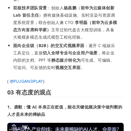
双核技术团队背景
：创始人
杨昌鹏
（
前华为云媒体创新
Lab 首任主任
）拥有媒体基础设施、实时渲染与资源调
度系统背景；联合创始人兼 CTO
李明磊（前华为云多模
态方向首席科学家）
主导过初代盘古大模型训练，具备
大规模多模态生成式模型工程化经验。
面向企业级（B2B）的交互式视频界面
：避开 C 端娱乐
工具定位，直接
切入全球专业与企业用户场景
，将企业
内部的文档、PPT 等
静态媒介转化为
可生成、可编辑、
可追问、可反馈的实时
视频交互界面
。
(
@
PLUGANDPLAY
)
03 有态度的观点
1、龚毅：懂 AI 本身正在贬值，能在关键低频决策中做判断的
人才是未来的稀缺品