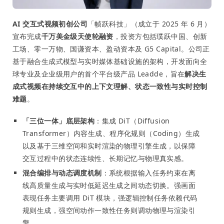
AI 交互式视频初创公司
「帧跃科技」（成立于 2025 年 6 月）
宣布完成
千万美金级天使轮融资
，投资方包括璞跃中国、创新
工场、零一万物、国谦资本、盈动资本及 G5 Capital。公司正
基于融合生成式模型与实时媒体基础设施的架构，开发面向全
球专业及企业级用户的首个平台级产品 Leadde，旨在
解决生
成式视频在持续交互中的上下文理解、状态一致性与实时控制
难题
。
「三位一体」底层架构
：集成 DiT（Diffusion
Transformer）内容生成、程序化规则（Coding）生成
以及基于三维空间和实时渲染的物理引擎生成，以保障
交互过程中的状态连续性、长期记忆与物理真实感。
混合编排与动态调度机制
：系统根据输入任务约束在离
线高质量生成与实时低延迟生成之间动态切换。强画面
表现任务主要调用 DiT 模块，强逻辑控制任务依赖代码
规则生成，强空间动作一致性任务则调动物理与渲染引
擎。