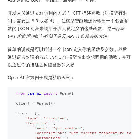
开发人员通过 api 调用的方式向 GPT 描述函数（对模型有限
制，需要是 3.5 或者 4），让模型智能地选择输出一个包含参
数的 JSON 对象来调用开发人员定义的这些函数。
是一种将
GPT 的推理功能与外部工具及 API 连接起来的方法。
简单的说就是可以通过一个 json 定义你的函数及参数，然后
通过语言对话的方式，让 GPT 模型输出你想调用的函数，并可
以通过你的描述去构建函数的入参
OpenAI 官方例子就是获取天气：
from
openai
import
OpenAI
client
=
OpenAI
()
tools
=
[{
"type"
:
"function"
,
"function"
:
{
"name"
:
"get_weather"
,
"description"
:
"Get current temperature for a
"parameters"
:
{