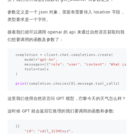
参数定义是一个 json 对象，里面有需要传入 location 字段，
类型要求是一个字符。
接着我们就可以调用 openai 的 api 来通过自然语言获取到我
们想要调用的函数及参数了：
completion
=
client
.
chat
.
completions
.
create
(
model
=
"gpt-4o"
,
messages
=
[{
"role"
:
"user"
,
"content"
:
"What is th
tools
=
tools
)
print
(
completion
.
choices
[
0
].
message
.
tool_calls
)
这里我们使用自然语言问 GPT 模型，巴黎今天的天气怎么样？
这时候 GPT 就会返回它推理的我们要调用的函数和参数:
[{
"id"
:
"call_12345xyz"
,