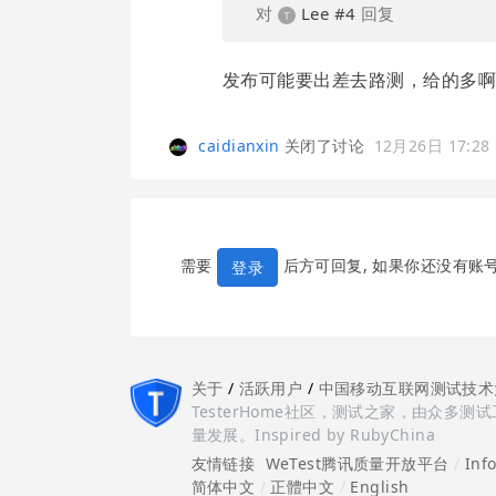
对
Lee
#4
回复
发布可能要出差去路测，给的多啊，
caidianxin
关闭了讨论
12月26日 17:28
需要
后方可回复, 如果你还没有账
登录
关于
/
活跃用户
/
中国移动互联网测试技术
TesterHome社区，测试之家，由众
量发展。Inspired by RubyChina
友情链接
WeTest腾讯质量开放平台
/
Inf
简体中文
/
正體中文
/
English