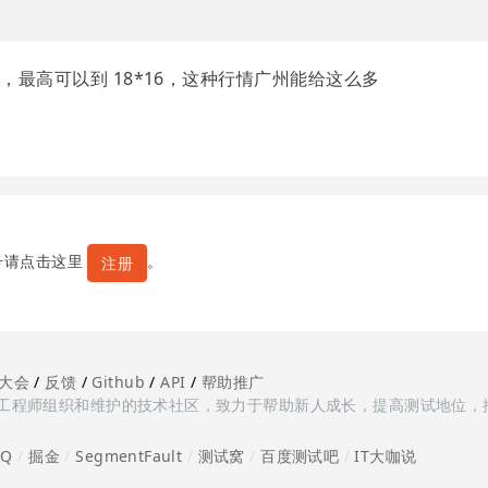
最高可以到 18*16，这种行情广州能给这么多
号请点击这里
。
注册
大会
/
反馈
/
Github
/
API
/
帮助推广
多测试工程师组织和维护的技术社区，致力于帮助新人成长，提高测试地位，
oQ
/
掘金
/
SegmentFault
/
测试窝
/
百度测试吧
/
IT大咖说