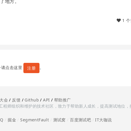
对了地方。
1 
号请点击这里
。
注册
大会
/
反馈
/
Github
/
API
/
帮助推广
多测试工程师组织和维护的技术社区，致力于帮助新人成长，提高测试地位，
oQ
/
掘金
/
SegmentFault
/
测试窝
/
百度测试吧
/
IT大咖说