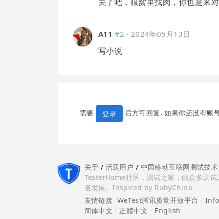
关了吧，狼窝里找肉，你也是来
A11
#2
·
2024年05月13日
写小说
需要
后方可回复, 如果你还没有账
登录
关于
/
活跃用户
/
中国移动互联网测试技术
TesterHome社区，测试之家，由众
量发展。Inspired by RubyChina
友情链接
WeTest腾讯质量开放平台
/
Inf
简体中文
/
正體中文
/
English