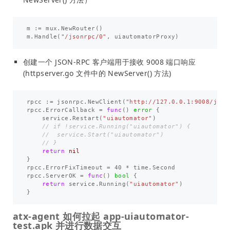
m
:=
mux
.
NewRouter
()
m
.
Handle
(
"/jsonrpc/0"
,
uiautomatorProxy
)
创建一个 JSON-RPC 客户端用于接收 9008 端口响应
(httpserver.go 文件中的 NewServer() 方法)
rpcc
:=
jsonrpc
.
NewClient
(
"http://127.0.0.1:9008/json
rpcc
.
ErrorCallback
=
func
()
error
{
service
.
Restart
(
"uiautomator"
)
// if !service.Running("uiautomator") {
//  service.Start("uiautomator")
// }
return
nil
}
rpcc
.
ErrorFixTimeout
=
40
*
time
.
Second
rpcc
.
ServerOK
=
func
()
bool
{
return
service
.
Running
(
"uiautomator"
)
}
atx-agent 如何拉起 app-uiautomator-
test.apk 并进行数据交互