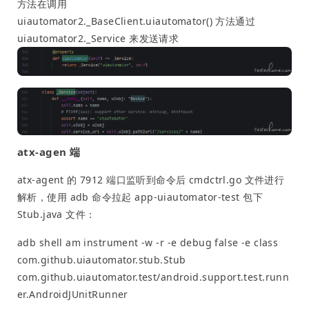
方法在调用
uiautomator2._BaseClient.uiautomator() 方法通过
uiautomator2._Service 来发送请求
atx-agen 端
atx-agent 的 7912 端口监听到命令后 cmdctrl.go 文件进行
解析，使用 adb 命令拉起 app-uiautomator-test 包下
Stub.java 文件：
adb shell am instrument -w -r -e debug false -e class
com.github.uiautomator.stub.Stub
com.github.uiautomator.test/android.support.test.runn
er.AndroidJUnitRunner