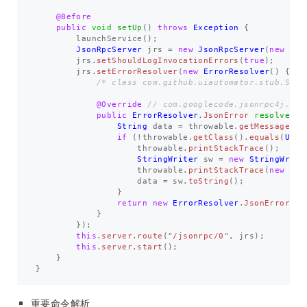
@Before
public
void
setUp
()
throws
Exception
{
launchService
();
JsonRpcServer
jrs
=
new
JsonRpcServer
(
new
Obj
jrs
.
setShouldLogInvocationErrors
(
true
);
jrs
.
setErrorResolver
(
new
ErrorResolver
()
{
/* class com.github.uiautomator.stub.Stub
@Override
// com.googlecode.jsonrpc4j.Err
public
ErrorResolver
.
JsonError
resolveErr
String
data
=
throwable
.
getMessage
();
if
(!
throwable
.
getClass
().
equals
(
UiOb
throwable
.
printStackTrace
();
StringWriter
sw
=
new
StringWrite
throwable
.
printStackTrace
(
new
Pri
data
=
sw
.
toString
();
}
return
new
ErrorResolver
.
JsonError
(
St
}
});
this
.
server
.
route
(
"/jsonrpc/0"
,
jrs
);
this
.
server
.
start
();
}
}
重要命令解析