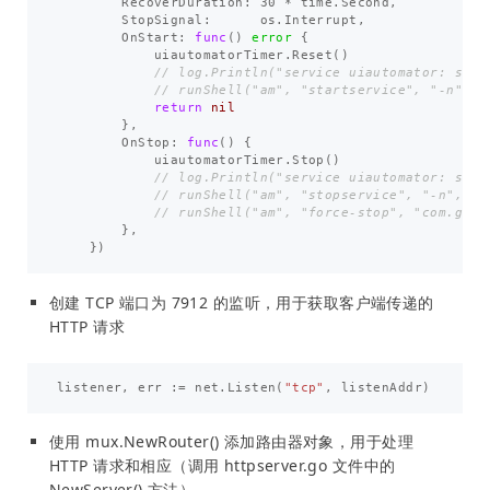
RecoverDuration
:
30
*
time
.
Second
,
StopSignal
:
os
.
Interrupt
,
OnStart
:
func
()
error
{
uiautomatorTimer
.
Reset
()
// log.Println("service uiautomator: star
// runShell("am", "startservice", "-n", "
return
nil
},
OnStop
:
func
()
{
uiautomatorTimer
.
Stop
()
// log.Println("service uiautomator: stop
// runShell("am", "stopservice", "-n", "c
// runShell("am", "force-stop", "com.gith
},
})
创建 TCP 端口为 7912 的监听，用于获取客户端传递的
HTTP 请求
listener
,
err
:=
net
.
Listen
(
"tcp"
,
listenAddr
)
使用 mux.NewRouter() 添加路由器对象，用于处理
HTTP 请求和相应（调用 httpserver.go 文件中的
NewServer() 方法）