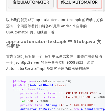
以上我们就完成了 app-uiautomator-test.apk 的启动，好像
还有一个问题等着我们解答咋调用 Android 自带的
UIautomator 的，继续往下看
app-uiautomator-test.apk 中 Stub.java 文
件解析
首先 Stub.java 是一个 Java 单元测试文件，主要作用是启动
一个 JsonRpcServer 的服务器并监听 9008 端口，通过
AutomatorServiceImpl 类对客户端的请求进行响应
@SdkSuppress
(
minSdkVersion
=
18
)
@RunWith
(
AndroidJUnit4
.
class
)
public
class
Stub
{
private
static
final
int
CUSTOM_ERROR_CODE
=
-
320
private
static
final
int
LAUNCH_TIMEOUT
=
5000
;
int
PORT
=
9008
;
private
final
String
TAG
=
"UIAUTOMATOR"
;
AutomatorHttpServer
server
=
new
AutomatorHttpSer