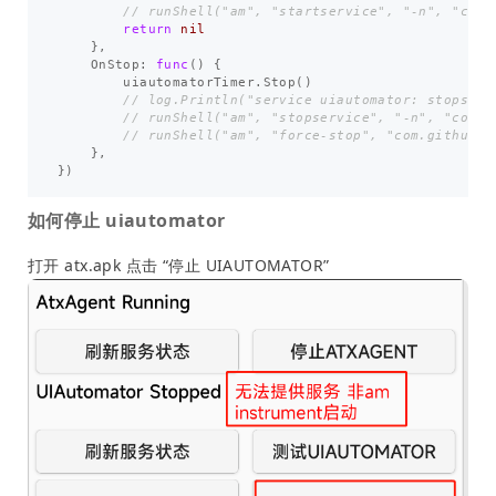
// runShell("am", "startservice", "-n", "com.
return
nil
},
OnStop
:
func
()
{
uiautomatorTimer
.
Stop
()
// log.Println("service uiautomator: stopserv
// runShell("am", "stopservice", "-n", "com.g
// runShell("am", "force-stop", "com.github.u
},
})
如何停止 uiautomator
打开 atx.apk 点击 “停止 UIAUTOMATOR”