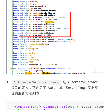
是 AutomatorService
AutomatorService.class
接口的定义，它规定了 AutomatorServiceImpl 需要实
现的服务方法列表
@JsonRpcErrors
({
@JsonRpcError
(
code
=
-
32002
,
exceptio