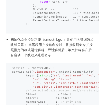
return
conn
,
err
},
MaxIdleConns
:
100
,
IdleConnTimeout
:
180
*
time
.
Second
,
TLSHandshakeTimeout
:
10
*
time
.
Second
,
ExpectContinueTimeout
:
1
*
time
.
Second
,
},
}
初始化命令控制功能（cmdctrl.go ）并使用关键词添加
映射关系： 当远程用户发送命令时，将接收到命令并按
照指定的格式进行解析。经过解析后，该文件将会在后
台启动一个线程来处理命令
service
=
cmdctrl
.
New
()
service
.
Add
(
"uiautomator"
,
cmdctrl
.
CommandInfo
{
Args
:
[]
string
{
"am"
,
"instrument"
,
"-w"
,
"-r"
"-e"
,
"debug"
,
"false"
,
"-e"
,
"class"
,
"com.github.uiautomator.st
"com.github.uiautomator.test/androidx.tes
//"com.github.uiautomator.test/android.suppor
Stdout
:
os
.
Stdout
,
Stderr
:
os
.
Stderr
,
MaxRetries
:
1
,
// only once