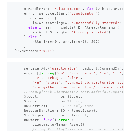
m
.
HandleFunc
(
"/uiautomator"
,
func
(
w
http
.
Response
err
:=
service
.
Start
(
"uiautomator"
)
if
err
==
nil
{
io
.
WriteString
(
w
,
"Successfully started"
)
}
else
if
err
==
cmdctrl
.
ErrAlreadyRunning
{
io
.
WriteString
(
w
,
"Already started"
)
}
else
{
http
.
Error
(
w
,
err
.
Error
(),
500
)
}
})
.
Methods
(
"POST"
)
service
.
Add
(
"uiautomator"
,
cmdctrl
.
CommandInfo
{
Args
:
[]
string
{
"am"
,
"instrument"
,
"-w"
,
"-r"
,
"-e"
,
"debug"
,
"false"
,
"-e"
,
"class"
,
"com.github.uiautomator.stub.S
"com.github.uiautomator.test/androidx.test.ru
//"com.github.uiautomator.test/android.support.te
Stdout
:
os
.
Stdout
,
Stderr
:
os
.
Stderr
,
MaxRetries
:
1
,
// only once
RecoverDuration
:
30
*
time
.
Second
,
StopSignal
:
os
.
Interrupt
,
OnStart
:
func
()
error
{
uiautomatorTimer
.
Reset
()
// log.Println("service uiautomator: startser