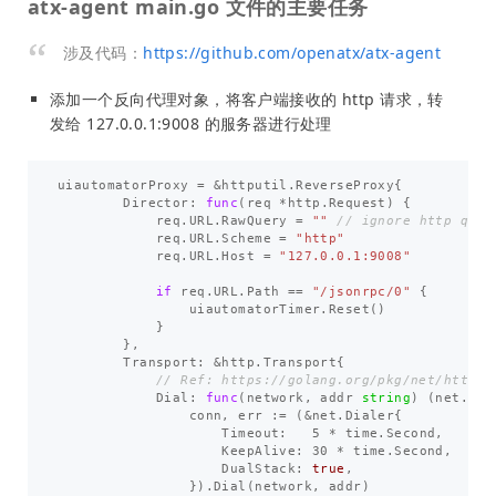
atx-agent main.go 文件的主要任务
涉及代码：
https://github.com/openatx/atx-agent
添加一个反向代理对象，将客户端接收的 http 请求，转
发给 127.0.0.1:9008 的服务器进行处理
uiautomatorProxy
=
&
httputil
.
ReverseProxy
{
Director
:
func
(
req
*
http
.
Request
)
{
req
.
URL
.
RawQuery
=
""
// ignore http quer
req
.
URL
.
Scheme
=
"http"
req
.
URL
.
Host
=
"127.0.0.1:9008"
if
req
.
URL
.
Path
==
"/jsonrpc/0"
{
uiautomatorTimer
.
Reset
()
}
},
Transport
:
&
http
.
Transport
{
// Ref: https://golang.org/pkg/net/http/#
Dial
:
func
(
network
,
addr
string
)
(
net
.
Con
conn
,
err
:=
(
&
net
.
Dialer
{
Timeout
:
5
*
time
.
Second
,
KeepAlive
:
30
*
time
.
Second
,
DualStack
:
true
,
})
.
Dial
(
network
,
addr
)