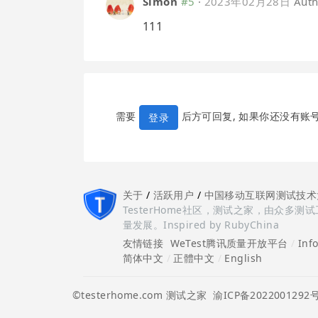
Simon
#5
·
2023年02月28日
Auth
111
需要
后方可回复, 如果你还没有账
登录
关于
/
活跃用户
/
中国移动互联网测试技术
TesterHome社区，测试之家，由众
量发展。Inspired by RubyChina
友情链接
WeTest腾讯质量开放平台
/
Inf
简体中文
/
正體中文
/
English
©testerhome.com 测试之家
渝ICP备2022001292