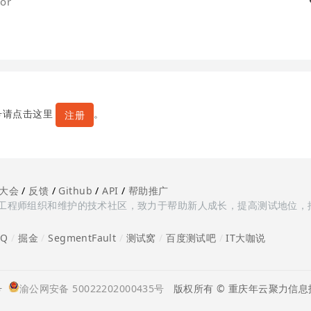
or
号请点击这里
。
注册
大会
/
反馈
/
Github
/
API
/
帮助推广
多测试工程师组织和维护的技术社区，致力于帮助新人成长，提高测试地位，
oQ
/
掘金
/
SegmentFault
/
测试窝
/
百度测试吧
/
IT大咖说
号
渝公网安备 50022202000435号
版权所有 © 重庆年云聚力信息