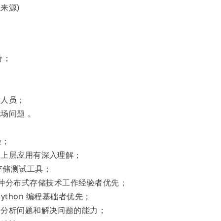
注来源)
持；
后人员；
场问题 。
验；
及上层应用有深入理解；
 等存储测试工具；
r 等任一种分布式存储技术工作经验者优先；
、python 编程基础者优先；
的分析问题和解决问题的能力；