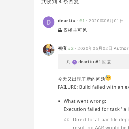
共收到
4
条回复
dearLiu
·
#1
·
2020年06月01日
仅楼主可见
初痕
#2
·
2020年06月02日
Author
对
dearLiu
#1
回复
今天又出现了新的问题
FAILURE: Build failed with an e
What went wrong:
Execution failed for task ':
Direct local .aar file d
resulting AAR would be 