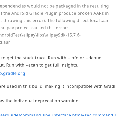
 dependencies would not be packaged in the resulting
of the Android Gradle Plugin produce broken AARs in
t throwing this error). The following direct local .aar
:alipay project caused this error:
droidTest\alipay\libs\alipaySdk-15.7.6-
d.aar
 to get the stack trace. Run with --info or --debug
. Run with --scan to get full insights.
lp.gradle.org
e used in this build, making it incompatible with Gradl
ow the individual deprecation warnings.
1/userguide/command_line_interface.html#sec:command_l