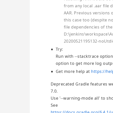
from any local .aar file
AAR. Previous versions 
this case too (despite no
file dependencies of the 
D:\jenkins\workspace\An
20200521195132-noUtdi
Try:
Run with --stacktrace option
option to get more log output
Get more help at
https://he
Deprecated Gradle features wer
7.0.
Use '--warning-mode all' to sh
See
https://docs.gradle.org/6.4.