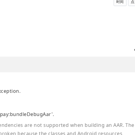
时间
点
xception.
alipay:bundleDebugAar'.
ependencies are not supported when building an AAR. The
broken because the classes and Android resources