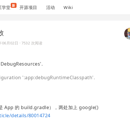
新
区学堂
开源项目
活动
Wiki
败
年06月02日
· 7532 次阅读
ssDebugResources'.
nfiguration ':app:debugRuntimeClasspath'.
是 App 的 build.gradle），两处加上 google()
ticle/details/80014724