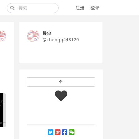
注册
登录
晨尛
@chenqq443120