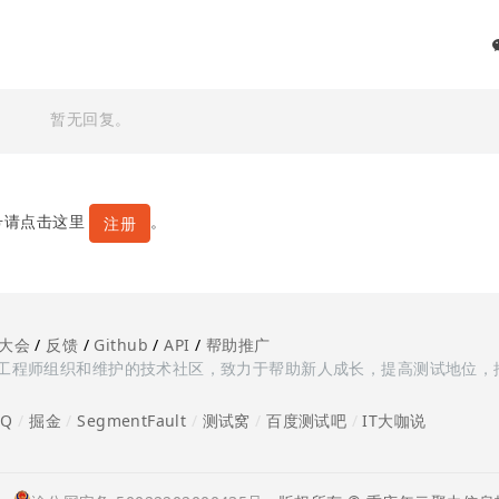
暂无回复。
号请点击这里
。
注册
大会
/
反馈
/
Github
/
API
/
帮助推广
多测试工程师组织和维护的技术社区，致力于帮助新人成长，提高测试地位，
oQ
/
掘金
/
SegmentFault
/
测试窝
/
百度测试吧
/
IT大咖说