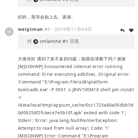
好的，我等会贴上去。谢谢。
weigtman
#5
·
2019年11月04日
对
cmlanche
#1
回复
大佬你好 遇到了差不多的问题；能跟你请教下吗？谢谢
[MJSONWP] Encountered internal error running
command: Error executing adbExec. Original error:
'Command ''E:\Program File\sdk\platform-
tools\adb.exe' -P 5037 -s JBVV1V0M10 shell pm install
-r
/data/local/tmp/appium_cache/0cc1725a60a05dbb5d
0d09256f2fc6ece7e3b10f.apk' exited with code 1';
Stderr: 'Error: java.lang.NullPointerException:
Attempt to read from null array'; Code: '1'
[MJSONWP] Error: Command ''E:\Program