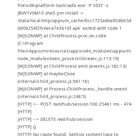
File\sdk\platform-tools\adb.exe' -P 5037 -s
JBVV1V0M10 shell pm install -r
/data/local/tmp/appium_cache/0cc1725a60a05dbb5d
0d09256f2fc6ece7e3b10f.apk' exited with code 1
[MJSONWP] at ChildProcess.proc.on.code
(C:\Program
Files\Appium\resources\app\node_modules\appium\
node_modules\teen_process\lib\exec.js:113:19)
[MJSONWP] at ChildProcess.emit (events.js:182:13)
[MJSONWP] at maybeClose
(internal/child_process.js:961:16)
[MJSONWP] at Process.ChildProcess._handle.onexit
(internal/child_process.js:248:5)
[HTTP] <-- POST /wd/hub/session 500 25461 ms - 474
[HTTP]
[HTTP] --> DELETE /wd/hub/session
[HTTP] {}
[HTTP] No route found. Setting content type to