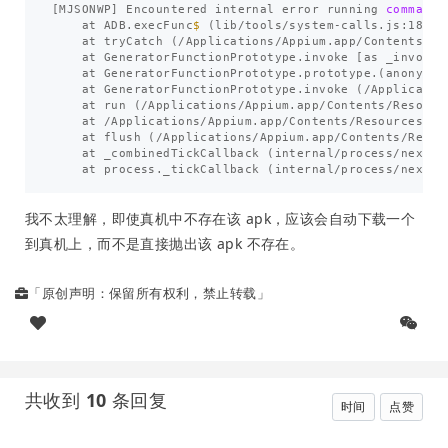
[
MJSONWP] Encountered internal error running 
command
:
    at ADB.execFunc
$ 
(
lib/tools/system-calls.js:189:1
    at tryCatch 
(
/Applications/Appium.app/Contents/Re
    at GeneratorFunctionPrototype.invoke 
[
as _invoke]
    at GeneratorFunctionPrototype.prototype.
(
anonymou
    at GeneratorFunctionPrototype.invoke 
(
/Applicatio
    at run 
(
/Applications/Appium.app/Contents/Resourc
    at /Applications/Appium.app/Contents/Resources/no
    at flush 
(
/Applications/Appium.app/Contents/Resou
    at _combinedTickCallback 
(
internal/process/next_t
    at process._tickCallback 
(
internal/process/next_t
我不太理解，即使真机中不存在该 apk，应该会自动下载一个
到真机上，而不是直接抛出该 apk 不存在。
「原创声明：保留所有权利，禁止转载」
共收到
10
条回复
时间
点赞