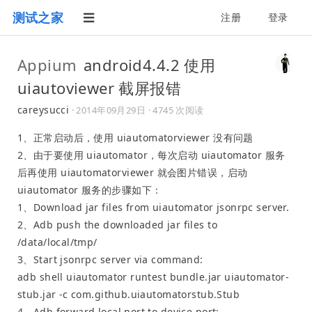
测试之家
注册
登录
Appium
android4.4.2 使用
uiautoviewer 截屏报错
careysucci
·
2014年09月29日
· 4745 次阅读
1、正常启动后，使用 uiautomatorviewer 没有问题
2、由于要使用 uiautomator，每次启动 uiautomator 服务
后再使用 uiautomatorviewer 就会图片错误，启动
uiautomator 服务的步骤如下：
1、Download jar files from uiautomator jsonrpc server.
2、Adb push the downloaded jar files to
/data/local/tmp/
3、Start jsonrpc server via command:
adb shell uiautomator runtest bundle.jar uiautomator-
stub.jar -c com.github.uiautomatorstub.Stub
4、Adb forward local port to device port: