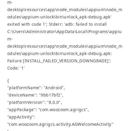
m-
desktop\resources\app\node_modules\appium\node_m
odules\appium-unlock\bin\unlock_apk-debug.apk'
exited with code 1'; Stderr: 'adb: failed to install
C:\Users\Administrator\AppData\Local\Programs\appiu
m-
desktop\resources\app\node_modules\appium\node_m
odules\appium-unlock\bin\unlock_apk-debug.apk:
Failure [INSTALL_FAILED_VERSION_DOWNGRADE]';
Code: '1'
{
"platformName": "Android",
"deviceName": "9bb17bf2",
"platformVersion": "8.0.0",
"appPackage": "com.woozoom.agrigcs",
"appActivity":
"com.woozoom.agrigcs.activity.AGWelcomeActivity"