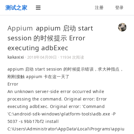
测试之家
注册
登录
Appium
appium 启动 start
session 的时候提示 Error
executing adbExec
kakaxixi
·
2018年04月09日
· 11934 次阅读
appium 启动 start session 的时候提示错误，求大神指点，
刚刚接触 appium 卡在这一天了
Error
An unknown server-side error occurred while
processing the command. Original error: Error
executing adbExec. Original error: 'Command
'C:\android-sdk-windows\platform-tools\adb.exe -P
5037 -s 9bb17bf2 install
C:\Users\Administrator\AppData\Local\Programs\appiu