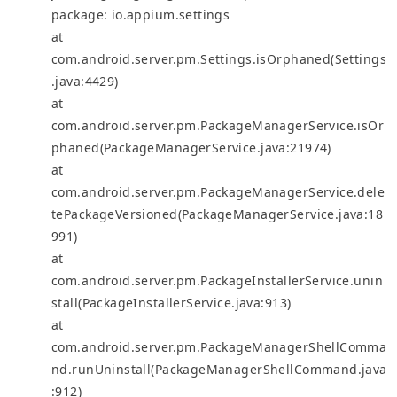
package: io.appium.settings
at
com.android.server.pm.Settings.isOrphaned(Settings
.java:4429)
at
com.android.server.pm.PackageManagerService.isOr
phaned(PackageManagerService.java:21974)
at
com.android.server.pm.PackageManagerService.dele
tePackageVersioned(PackageManagerService.java:18
991)
at
com.android.server.pm.PackageInstallerService.unin
stall(PackageInstallerService.java:913)
at
com.android.server.pm.PackageManagerShellComma
nd.runUninstall(PackageManagerShellCommand.java
:912)