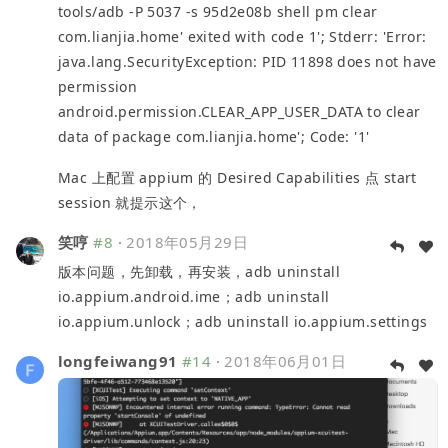
tools/adb -P 5037 -s 95d2e08b shell pm clear
com.lianjia.home' exited with code 1'; Stderr: 'Error:
java.lang.SecurityException: PID 11898 does not have
permission
android.permission.CLEAR_APP_USER_DATA to clear
data of package com.lianjia.home'; Code: '1'
Mac 上配置 appium 的 Desired Capabilities 点 start
session 就提示这个，
笑哼
#8
·
2018年05月29日
版本问题，先卸载，再安装，adb uninstall
io.appium.android.ime；adb uninstall
io.appium.unlock；adb uninstall io.appium.settings
longfeiwang91
#14
·
2018年06月01日