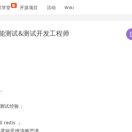
新
区学堂
开源项目
活动
Wiki
 功能测试&测试开发工程师
率。
品测试经验；
redis ；
，逻辑思维清晰严谨