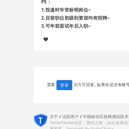
PS：
1.投递时辛苦标明岗位~
2.目前职位初级到资深均有招聘~
3.可年前面试年后入职~
需要
后方可回复, 如果你还没有账
登录
关于
/
活跃用户
/
中国移动互联网测试技术
TesterHome社区，测试之家，由众
量发展。Inspired by RubyChina