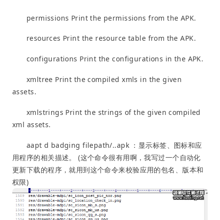
permissions Print the permissions from the APK.
resources Print the resource table from the APK.
configurations Print the configurations in the APK.
xmltree Print the compiled xmls in the given
assets.
xmlstrings Print the strings of the given compiled
xml assets.
aapt d badging filepath/..apk ：显示标签、图标和应
用程序的相关描述。 (这个命令很有用啊，我写过一个自动化
更新下载的程序，就用到这个命令来校验应用的包名、版本和
权限)