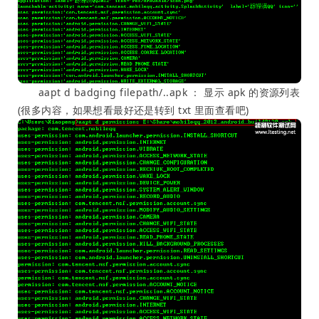
aapt d badging filepath/..apk ： 显示 apk 的资源列表
(很多内容，如果想看最好还是转到 txt 里面查看吧)