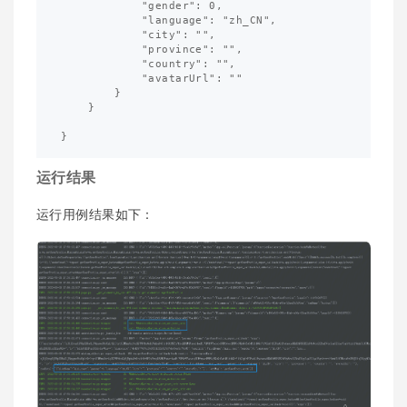
            "gender": 0,

            "language": "zh_CN",

            "city": "",

            "province": "",

            "country": "",

            "avatarUrl": ""

        }

    }

运行结果
运行用例结果如下：