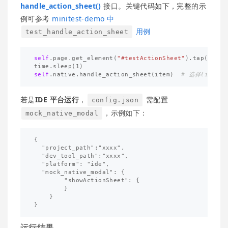
handle_action_sheet()
接口。关键代码如下，完整的示
例可参考
minitest-demo 中
用例
test_handle_action_sheet
self
.
page
.
get_element
(
"#testActionSheet"
).
tap
()
time
.
sleep
(
1
)
self
.
native
.
handle_action_sheet
(
item
)
若是
IDE 平台运行
，
需配置
config.json
，示例如下：
mock_native_modal
{

  "project_path":"xxxx",

  "dev_tool_path":"xxxx",

  "platform": "ide",

  "mock_native_modal": {

        "showActionSheet": {

        }

    }

运行结果