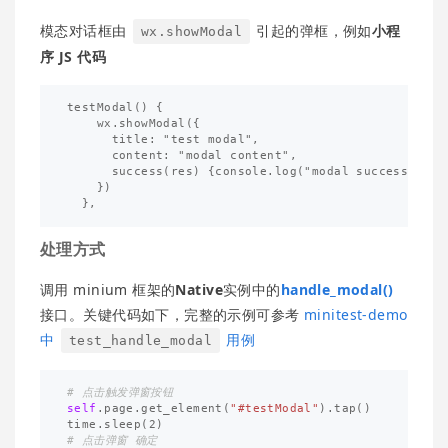
模态对话框由
引起的弹框，例如
小程
wx.showModal
序 JS 代码
testModal() { 

    wx.showModal({

      title: "test modal",

      content: "modal content",

      success(res) {console.log("modal success", res
    })

处理方式
调用 minium 框架的
Native
实例中的
handle_modal()
接口。关键代码如下，完整的示例可参考
minitest-demo
中
用例
test_handle_modal
self
.
page
.
get_element
(
"#testModal"
).
tap
()
time
.
sleep
(
2
)