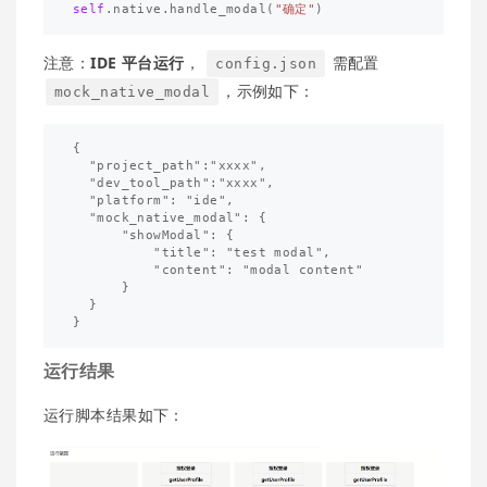
self
.
native
.
handle_modal
(
"确定"
)
注意：
IDE 平台运行
，
需配置
config.json
，示例如下：
mock_native_modal
{

  "project_path":"xxxx",

  "dev_tool_path":"xxxx",

  "platform": "ide",

  "mock_native_modal": {

      "showModal": {

          "title": "test modal",

          "content": "modal content"

      }

  }

运行结果
运行脚本结果如下：