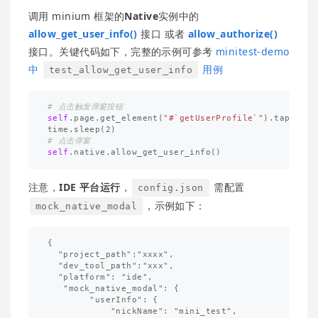
调用 minium 框架的
Native
实例中的
allow_get_user_info()
接口 或者
allow_authorize()
接口。关键代码如下，完整的示例可参考
minitest-demo
中
用例
test_allow_get_user_info
self
.
page
.
get_element
(
"#`getUserProfile`"
).
tap
()
time
.
sleep
(
2
)
self
.
native
.
allow_get_user_info
()
注意，
IDE 平台运行
，
需配置
config.json
，示例如下：
mock_native_modal
{

  "project_path":"xxxx",

  "dev_tool_path":"xxx",

  "platform": "ide",

   "mock_native_modal": {

        "userInfo": {

            "nickName": "mini_test",
