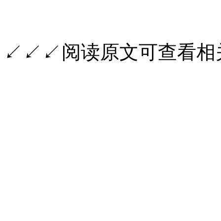
↙↙↙阅读原文可查看相