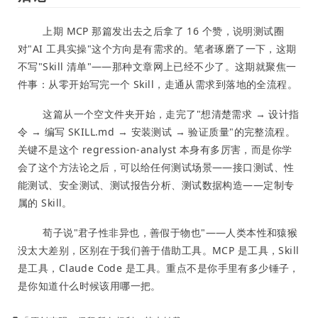
上期 MCP 那篇发出去之后拿了 16 个赞，说明测试圈
对"AI 工具实操"这个方向是有需求的。笔者琢磨了一下，这期
不写"Skill 清单"——那种文章网上已经不少了。这期就聚焦一
件事：从零开始写完一个 Skill，走通从需求到落地的全流程。
这篇从一个空文件夹开始，走完了"想清楚需求 → 设计指
令 → 编写 SKILL.md → 安装测试 → 验证质量"的完整流程。
关键不是这个 regression-analyst 本身有多厉害，而是你学
会了这个方法论之后，可以给任何测试场景——接口测试、性
能测试、安全测试、测试报告分析、测试数据构造——定制专
属的 Skill。
荀子说"君子性非异也，善假于物也"——人类本性和猿猴
没太大差别，区别在于我们善于借助工具。MCP 是工具，Skill
是工具，Claude Code 是工具。重点不是你手里有多少锤子，
是你知道什么时候该用哪一把。