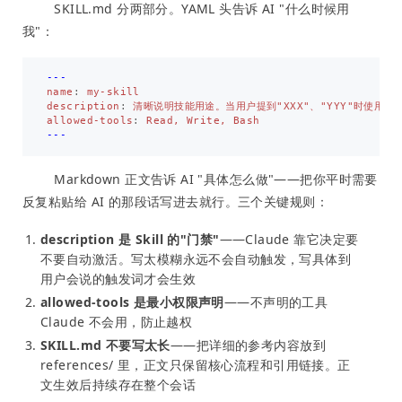
SKILL.md 分两部分。YAML 头告诉 AI "什么时候用
我"：
---
name
:
my-skill
description
:
清晰说明技能用途。当用户提到"XXX"、"YYY"时使用。
allowed-tools
:
Read, Write, Bash
---
Markdown 正文告诉 AI "具体怎么做"——把你平时需要
反复粘贴给 AI 的那段话写进去就行。三个关键规则：
description 是 Skill 的"门禁"
——Claude 靠它决定要
不要自动激活。写太模糊永远不会自动触发，写具体到
用户会说的触发词才会生效
allowed-tools 是最小权限声明
——不声明的工具
Claude 不会用，防止越权
SKILL.md 不要写太长
——把详细的参考内容放到
references/ 里，正文只保留核心流程和引用链接。正
文生效后持续存在整个会话