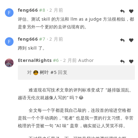
feng666
#8
·
2 月前
评估、测试 skill 的方法和 llm as a judge 方法很相似，都
是拿另外一个更好的去评估现有的。
feng666
#7
·
2 月前
蹲到 skill 了。
EternalRights
#6
·
2 月前
Author
对
树叶
#5
回复
难道现在写技术文章的评判标准变成了 “越排版混乱、
越语无伦次就越像人写的” 吗？😂
全文每一个字都是我自己敲的，连段首的缩进空格都
是我一个个手动调的，“笔者” 也是我一贯的行文习惯。辛苦
梳理的干货被一句 “AI 味” 盖章，确实挺让人哭笑不得。