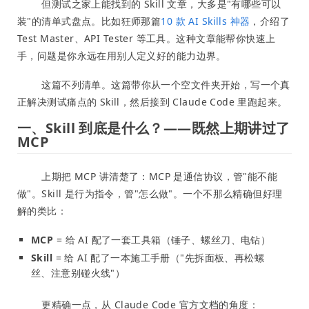
但测试之家上能找到的 Skill 文章，大多是"有哪些可以
装"的清单式盘点。比如狂师那篇
10 款 AI Skills 神器
，介绍了
Test Master、API Tester 等工具。这种文章能帮你快速上
手，问题是你永远在用别人定义好的能力边界。
这篇不列清单。这篇带你从一个空文件夹开始，写一个真
正解决测试痛点的 Skill，然后接到 Claude Code 里跑起来。
一、Skill 到底是什么？——既然上期讲过了
MCP
上期把 MCP 讲清楚了：MCP 是通信协议，管"能不能
做"。Skill 是行为指令，管"怎么做"。一个不那么精确但好理
解的类比：
MCP
= 给 AI 配了一套工具箱（锤子、螺丝刀、电钻）
Skill
= 给 AI 配了一本施工手册（"先拆面板、再松螺
丝、注意别碰火线"）
更精确一点，从 Claude Code 官方文档的角度：