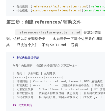
-
 分类规则：
[
references/failure-patterns.md
](
references/
-
 报告模板：
[
examples/report-template.md
](
examples/repor
第三步：创建 references/ 辅助文件
存放分类规
references/failure-patterns.md
则。这样以后要调整分类——比如细分一下哪个边界条件归哪
类——只改这个文件，不动 SKILL.md 主逻辑：
# 测试失败分类手册
对每个失败用例，根据错误特征归类为以下五种之一：

| 分类 | 识别特征 | 处理建议 |

|------|---------|---------|

| 环境问题 | Connection refused、timeout、DNS 解析失败 
| 断言失败 | AssertionError，预期值和实际值不匹配 | 确认是 bu
| 元素定位失败 | NoSuchElement、stale element | UI 变更
| 测试数据问题 | 依赖的外部数据过期、状态变更 | 刷新测试数据或调整预
| 代码逻辑变更 | 接口字段变更、返回值结构变化 | 拉相关 git log 找对应
## 优先级判定