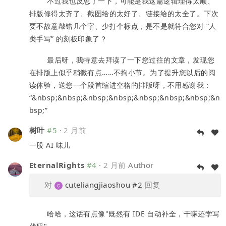
不过我也反思了一下，可能是我这篇逻辑理得太顺、
排版修得太齐了、截图给的太好了、链接给的太全了。下次
要不故意敲错几个字、少打个标点，是不是就符合您对 “人
类手写” 的刻板印象了？
最后呀，我特意去拜读了一下您过往的文章，发现您
在排版上似乎稍微有点……不拘小节。为了提升您以后的阅
读体验，送您一个段首缩进空格的排版呀，不用感谢我：
“&nbsp;&nbsp;&nbsp;&nbsp;&nbsp;&nbsp;&nbsp;&n
bsp;”
树叶
#5
·
2 月前
一股 AI 味儿
EternalRights
#4
·
2 月前
Author
对
cuteliangjiaoshou
#2
回复
哈哈，这话有点像"既然有 IDE 自动补全，干嘛还学写