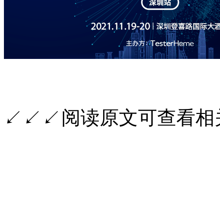
↙↙↙阅读原文可查看相