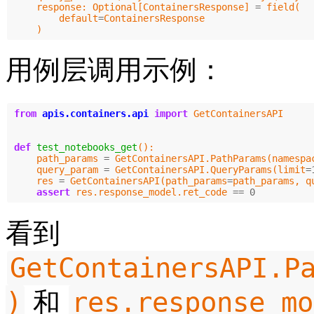
response
:
Optional
[
ContainersResponse
]
=
field
(
default
=
ContainersResponse
)
用例层调用示例：
from
apis.containers.api
import
GetContainersAPI
def
test_notebooks_get
():
path_params
=
GetContainersAPI
.
PathParams
(
namespa
query_param
=
GetContainersAPI
.
QueryParams
(
limit
=
res
=
GetContainersAPI
(
path_params
=
path_params
,
q
assert
res
.
response_model
.
ret_code
==
0
看到
GetContainersAPI.P
)
res.response_mo
和