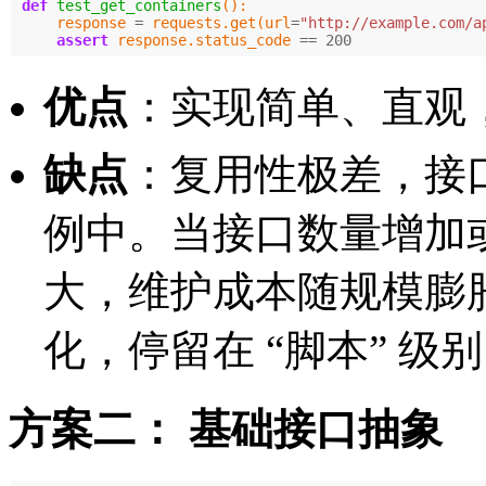
def
test_get_containers
():
response
=
requests
.
get
(
url
=
"http://example.com/a
assert
response
.
status_code
==
200
优点
：实现简单、直观
缺点
：复用性极差，接口
例中。当接口数量增加
大，维护成本随规模膨
化，停留在 “脚本” 级
方案二： 基础接口抽象