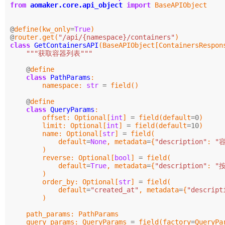
from
aomaker.core.api_object
import
BaseAPIObject
@
define
(
kw_only
=
True
)
@
router.get
(
"/api/{namespace}/containers"
)
class
GetContainersAPI
(
BaseAPIObject
[
ContainersRespon
"""获取容器列表"""
@
define
class
PathParams
:
namespace
:
str
=
field
()
@
define
class
QueryParams
:
offset
:
Optional
[
int
]
=
field
(
default
=
0
)
limit
:
Optional
[
int
]
=
field
(
default
=
10
)
name
:
Optional
[
str
]
=
field
(
default
=
None
,
metadata
=
{
"description"
:
"
)
reverse
:
Optional
[
bool
]
=
field
(
default
=
True
,
metadata
=
{
"description"
:
"
)
order_by
:
Optional
[
str
]
=
field
(
default
=
"created_at"
,
metadata
=
{
"descript
)
path_params
:
PathParams
query_params
:
QueryParams
=
field
(
factory
=
QueryPa