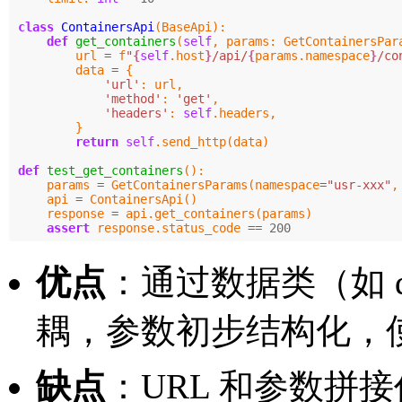
class
ContainersApi
(
BaseApi
):
def
get_containers
(
self
,
params
:
GetContainersPar
url
=
f
"
{
self
.
host
}
/api/
{
params
.
namespace
}
/co
data
=
{
'url'
:
url
,
'method'
:
'get'
,
'headers'
:
self
.
headers
,
}
return
self
.
send_http
(
data
)
def
test_get_containers
():
params
=
GetContainersParams
(
namespace
=
"usr-xxx"
,
api
=
ContainersApi
()
response
=
api
.
get_containers
(
params
)
assert
response
.
status_code
==
200
优点
：通过数据类（如 d
耦，参数初步结构化，
缺点
：URL 和参数拼