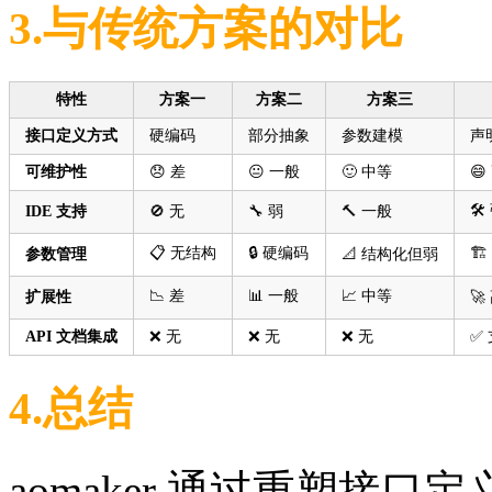
3.与传统方案的对比
特性
方案一
方案二
方案三
接口定义方式
硬编码
部分抽象
参数建模
声
可维护性
😞 差
😐 一般
🙂 中等
😄
🛠️
IDE 支持
🚫 无
🔧 弱
🔨 一般
📋 无结构
🔒 硬编码
🏗
参数管理
📐 结构化但弱
📉 差
📊 一般
📈 中等
扩展性
🚀
API 文档集成
❌ 无
❌ 无
❌ 无
✅ 
4.总结
aomaker 通过重塑接