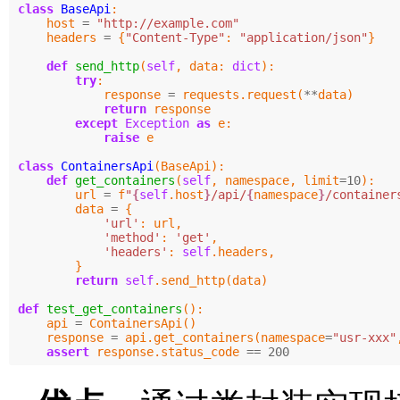
class
BaseApi
:
host
=
"http://example.com"
headers
=
{
"Content-Type"
:
"application/json"
}
def
send_http
(
self
,
data
:
dict
):
try
:
response
=
requests
.
request
(
**
data
)
return
response
except
Exception
as
e
:
raise
e
class
ContainersApi
(
BaseApi
):
def
get_containers
(
self
,
namespace
,
limit
=
10
):
url
=
f
"
{
self
.
host
}
/api/
{
namespace
}
/container
data
=
{
'url'
:
url
,
'method'
:
'get'
,
'headers'
:
self
.
headers
,
}
return
self
.
send_http
(
data
)
def
test_get_containers
():
api
=
ContainersApi
()
response
=
api
.
get_containers
(
namespace
=
"usr-xxx"
assert
response
.
status_code
==
200