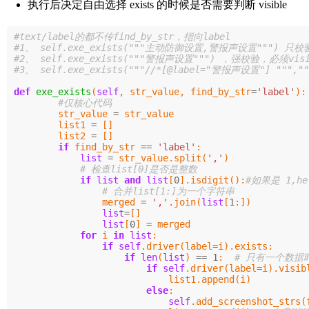
执行后决定自由选择 exists 的时候是否需要判断 visible
#text/label的都不传find_by_str，指向label

#1、 self.exe_exists("""主动防御设置,警报声设置""") 只校
#2、 self.exe_exists("""警报声设置""") ，强校验，必须visibl
def
exe_exists
(
self
,
str_value
,
find_by_str
=
'label'
):
str_value
=
str_value
list1
=
[]
list2
=
[]
if
find_by_str
==
'label'
:
list
=
str_value
.
split
(
','
)
if
list
and
list
[
0
].
isdigit
():
merged
=
','
.
join
(
list
[
1
:])
list
=
[]
list
[
0
]
=
merged
for
i
in
list
:
if
self
.
driver
(
label
=
i
).
exists
:
if
len
(
list
)
==
1
:
if
self
.
driver
(
label
=
i
).
visib
list1
.
append
(
i
)
else
:
self
.
add_screenshot_strs
(