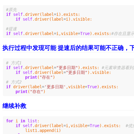
if
self
.
driver
(
label
=
i
).
exists
:
if
self
.
driver
(
label
=
i
).
visible
:
if
self
.
driver
(
label
=
i
,
visible
=
True
).
exists
:
执行过程中发现可能 提速后的结果可能不正确，下面 2 种方式
if
self
.
driver
(
label
=
"更多日期"
).
exists
:
if
self
.
driver
(
label
=
"更多日期"
).
visible
:
print
(
"存在"
)
if
driver
(
label
=
'更多日期'
,
visible
=
True
).
exists
:
print
(
"存在"
)
继续补救
for
i
in
list
:
if
self
.
driver
(
label
=
i
,
visible
=
True
).
exists
:
list1
.
append
(
i
)