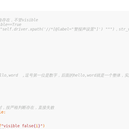
验存在，不管visible

e==True

le
:
f
"visible false
{
i
}
"
)