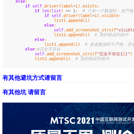
else
:
if
self
.
driver
(
label
=
i
).
exists
:
if
len
(
list
)
==
1
:
if
self
.
driver
(
label
=
i
).
visible
:
list1
.
append
(
i
)
else
:
self
.
add_screenshot_strs
(
f
"visibl
list2
.
append
(
i
)
else
:
list1
.
append
(
i
)
else
:
self
.
add_screenshot_strs
(
f
"完全不存在
{
i
}
"
)
list2
.
append
(
i
)
有其他避坑方式请留言
有其他坑 请留言