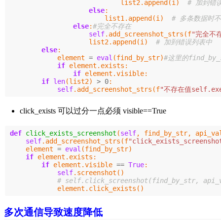
list2
.
append
(
i
)
else
:
list1
.
append
(
i
)
else
:
self
.
add_screenshot_strs
(
f
"完全不
list2
.
append
(
i
)
else
:
element
=
eval
(
find_by_str
)
if
element
.
exists
:
if
element
.
visible
:
if
len
(
list2
)
>
0
:
self
.
add_screenshot_strs
(
f
"不存在值self.exe
click_exists 可以过分一点必须 visible==True
def
click_exists_screenshot
(
self
,
find_by_str
,
api_va
self
.
add_screenshot_strs
(
f
"click_exists_screensho
element
=
eval
(
find_by_str
)
if
element
.
exists
:
if
element
.
visible
==
True
:
self
.
screenshot
()
element
.
click_exists
()
多次通信导致速度降低