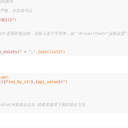
存在
{
i
}
"
)
_exists("
+
','
.
join
(
list2
))
lue
):
t(
{
find_by_str
}
,
{
api_value
}
)"
)