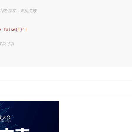
e false
{
i
}
"
)