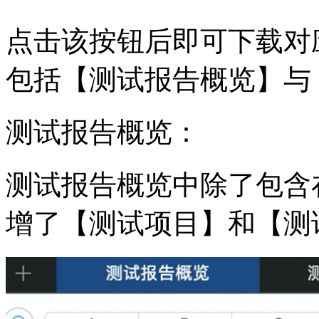
点击该按钮后即可下载对应的
包括【测试报告概览】与
测试报告概览：
测试报告概览中除了包含
增了【测试项目】和【测