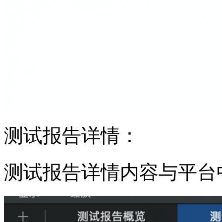
​测试报告详情：
测试报告详情内容与平台