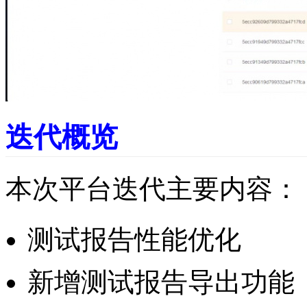
迭代概览
本次平台迭代主要内容：
测试报告性能优化
新增测试报告导出功能