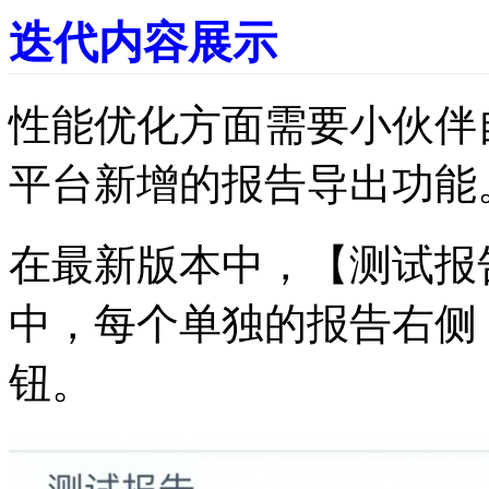
迭代内容展示
性能优化方面需要小伙伴
平台新增的报告导出功能​
在最新版本中，【测试报
中，每个单独的报告右侧
钮​。