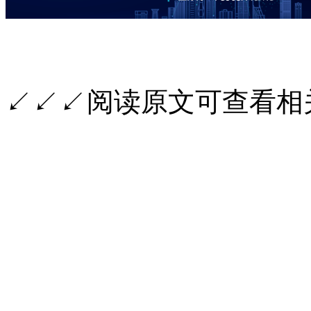
↙↙↙阅读原文可查看相