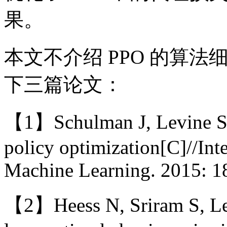
果。
本文不介绍 PPO 的算
下三篇论文：
【1】Schulman J, Levine S, A
policy optimization[C]//Int
Machine Learning. 2015: 1
【2】Heess N, Sriram S, Lem