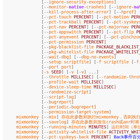
[--
ignore
-
security
-
exceptions
]
[--
monitor
-
native
-
crashes
]
[--
ignore
-
na
[--
kill
-
process
-
after
-
error
]
[--
hprof
]
[--
pct
-
touch
PERCENT
]
[--
pct
-
motion
PER
[--
pct
-
trackball
PERCENT
]
[--
pct
-
syskey
[--
pct
-
nav
PERCENT
]
[--
pct
-
majornav
PER
[--
pct
-
appswitch
PERCENT
]
[--
pct
-
flip
P
[--
pct
-
anyevent
PERCENT
]
[--
pct
-
pinchzo
[--
pct
-
permission
PERCENT
]
[--
pkg
-
blacklist
-
file
PACKAGE_BLACKLIST
[--
pkg
-
whitelist
-
file
PACKAGE_WHITELIST
[--
wait
-
dbg
]
[--
dbg
-
no
-
events
]
[--
setup
scriptfile
]
[-
f
scriptfile
[-
f
[--
port
port
]
[-
s
SEED
]
[-
v
[-
v
]
...]
[--
throttle
MILLISEC
]
[--
randomize
-
thro
[--
profile
-
wait
MILLISEC
]
[--
device
-
sleep
-
time
MILLISEC
]
[--
randomize
-
script
]
[--
script
-
log
]
[--
bugreport
]
[--
periodic
-
bugreport
]
[--
permission
-
target
-
system
]
mixmonkey
[--
mix
]
存在此参数则执行mixmonkey
，
否则执行
mixmonkey
[--
savelog
]
存在此参数则发生crash或anr时
mixmonkey
[--
running
-
minutes
MINUTES
]
运行时间
（
单
mixmonkey
[--
activity
-
whitelist
-
file
ACTIVITY_WHI
mixmonkey
[--
pct
-
syskeys
-
back
PERCENT
]
Back事件百