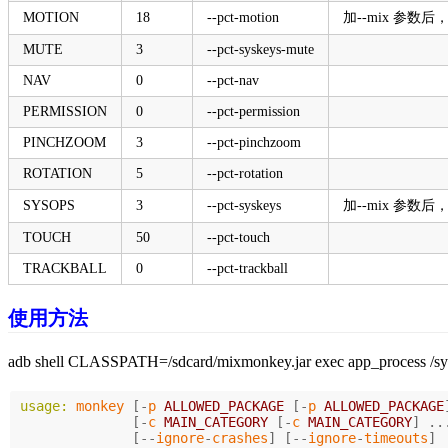
MOTION
18
--pct-motion
加--mix 参数
MUTE
3
--pct-syskeys-mute
NAV
0
--pct-nav
PERMISSION
0
--pct-permission
PINCHZOOM
3
--pct-pinchzoom
ROTATION
5
--pct-rotation
SYSOPS
3
--pct-syskeys
加--mix 参数后
TOUCH
50
--pct-touch
TRACKBALL
0
--pct-trackball
使用方法
adb shell CLASSPATH=/sdcard/mixmonkey.jar exec app_process /s
usage:
monkey
[-
p
ALLOWED_PACKAGE
[-
p
ALLOWED_PACKAGE
[-
c
MAIN_CATEGORY
[-
c
MAIN_CATEGORY
]
..
[--
ignore
-
crashes
]
[--
ignore
-
timeouts
]