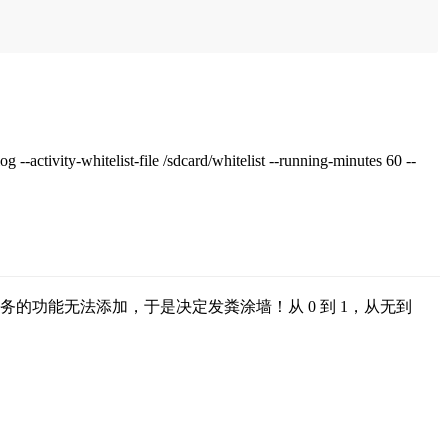
tivity-whitelist-file /sdcard/whitelist --running-minutes 60 --
的功能无法添加，于是决定发粪涂墙！从 0 到 1，从无到