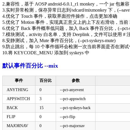
2.兼容性，基于 AOSP android-6.0.1_r1 monkey，一个 jar 包兼容 an
3.实时异常检测，保存异常日志到/sdcard/mixmonkey 下，(--savel
4.优化了 Touch 事件，获取界面控件操作，点击更加准确
5.优化了 Motion 事件，实现真正意义上的上下左右滑动，当前 
6.优化了 Back 事件概率低问题，加入 Back 事件百分比，(--pct-sysk
7.模块测试，activity 白名单，支持 Deeplink，文件可以使用 # 注释，读
8.安静测试，加入 Mute 事件百分比，(--pct-syskeys-mute)
9.防止跳出，每 10 个事件循环会检测一次当前界面是否在测试
10.将 KEYCODE_MENU 添加到 syskeys 中
默认事件百分比 --mix
事件
百分比
参数
ANYTHING
0
--pct-anyevent
APPSWITCH
3
--pct-appswitch
BACK
15
--pct-syskeys-back
FLIP
0
--pct-flip
MAJORNAV
0
--pct-majornav