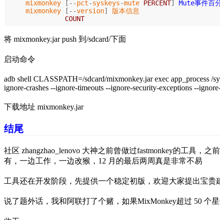
mixmonkey
[--
pct
-
syskeys
-
mute
PERCENT
]
Mute事件百
mixmonkey
[--
version
]
版本信息
COUNT
将 mixmonkey.jar push 到/sdcard/下面
启动命令
adb shell CLASSPATH=/sdcard/mixmonkey.jar exec app_process /system
ignore-crashes --ignore-timeouts --ignore-security-exceptions --ignore
下载地址
mixmonkey.jar
结尾
社区 zhangzhao_lenovo 大神之前曾做过
fastmonkey
的工具，之前
有，一边工作，一边改猴，12 月的最后两周真是非常不易
工具还在开发阶段，先提供一个稳定初版，欢迎大家提出宝贵
说了题外话，我和阿联打了个赌，如果
MixMonkey
超过 50 