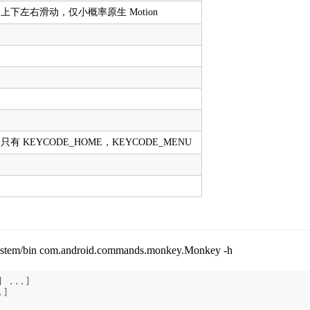
后，上下左右滑动，仅小概率原生 Motion
，只有 KEYCODE_HOME，KEYCODE_MENU
ystem/bin com.android.commands.monkey.Monkey -h
]
...]
.]