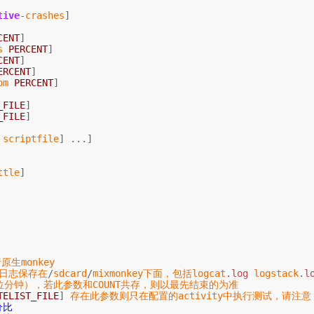
tive
-
crashes
]
CENT
]
s
PERCENT
]
CENT
]
ERCENT
]
om
PERCENT
]
_FILE
]
_FILE
]
scriptfile
]
...]
ttle
]
原生monkey
将日志保存在
/
sdcard
/
mixmonkey下面
，
包括logcat
.
log
logstack
.
l
位分钟
），
若此参数和COUNT共存
，
则以最先结束的为准
TELIST_FILE
]
存在此参数则只在配置的activity中执行测试
，
请注意
分比