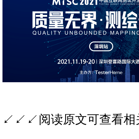
↙↙↙阅读原文可查看相