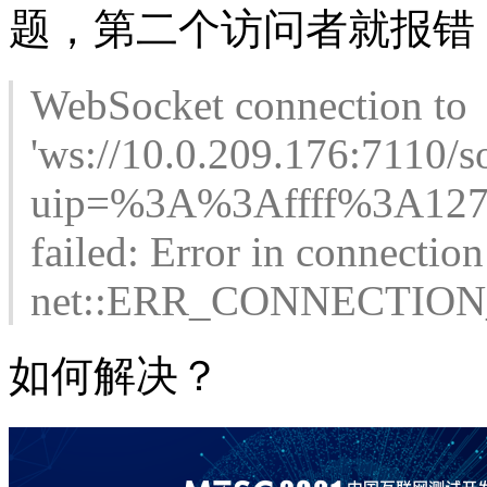
题，第二个访问者就报错
WebSocket connection to
'ws://10.0.209.176:7110/so
uip=%3A%3Affff%3A127.
failed: Error in connection
net::ERR_CONNECTIO
如何解决？