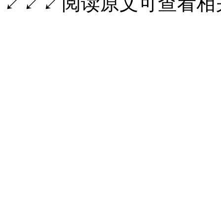
↙↙↙阅读原文可查看相